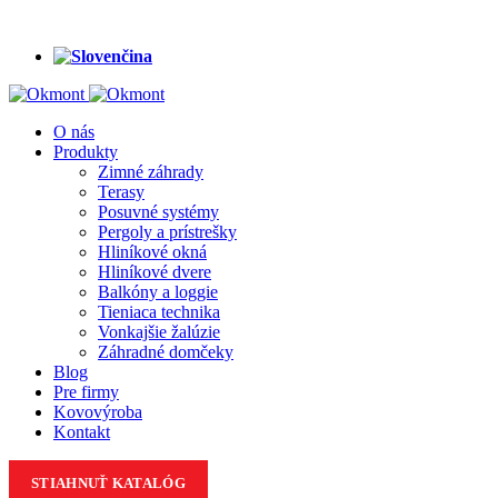
+421 948 782 845
|
+421 905 321 944
|
+421 910 363 956
O nás
Produkty
Zimné záhrady
Terasy
Posuvné systémy
Pergoly a prístrešky
Hliníkové okná
Hliníkové dvere
Balkóny a loggie
Tieniaca technika
Vonkajšie žalúzie
Záhradné domčeky
Blog
Pre firmy
Kovovýroba
Kontakt
STIAHNUŤ KATALÓG