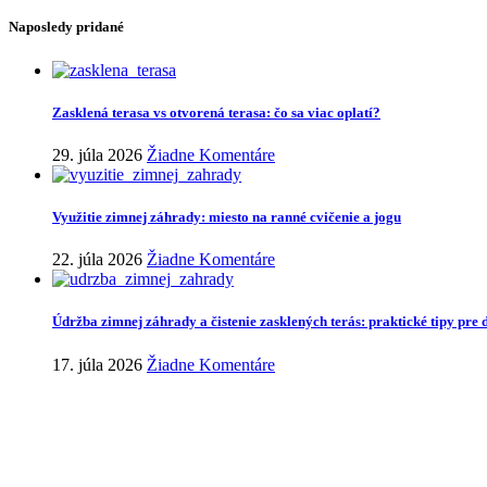
Naposledy pridané
Zasklená terasa vs otvorená terasa: čo sa viac oplatí?
29. júla 2026
Žiadne Komentáre
Využitie zimnej záhrady: miesto na ranné cvičenie a jogu
22. júla 2026
Žiadne Komentáre
Údržba zimnej záhrady a čistenie zasklených terás: praktické tipy pre 
17. júla 2026
Žiadne Komentáre