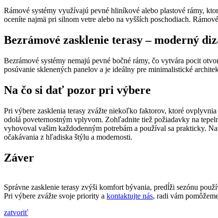
Rámové systémy využívajú pevné hliníkové alebo plastové rámy, ktoré 
oceníte najmä pri silnom vetre alebo na vyšších poschodiach. Rámové z
Bezrámové zasklenie terasy – moderný diz
Bezrámové systémy nemajú pevné bočné rámy, čo vytvára pocit otvore
posúvanie sklenených panelov a je ideálny pre minimalistické archit
Na čo si dať pozor pri výbere
Pri výbere zasklenia terasy zvážte niekoľko faktorov, ktoré ovplyvnia 
odolá poveternostným vplyvom. Zohľadnite tiež požiadavky na tepelnú 
vyhovoval vašim každodenným potrebám a používal sa prakticky. Napo
očakávania z hľadiska štýlu a modernosti.
Záver
Správne zasklenie terasy zvýši komfort bývania, predĺži sezónu použí
Pri výbere zvážte svoje priority a
kontaktujte nás
, radi vám pomôžeme 
zatvoriť