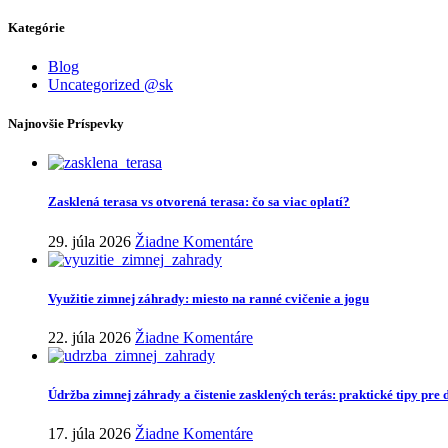
Kategórie
Blog
Uncategorized @sk
Najnovšie Príspevky
Zasklená terasa vs otvorená terasa: čo sa viac oplatí?
29. júla 2026
Žiadne Komentáre
Využitie zimnej záhrady: miesto na ranné cvičenie a jogu
22. júla 2026
Žiadne Komentáre
Údržba zimnej záhrady a čistenie zasklených terás: praktické tipy pre 
17. júla 2026
Žiadne Komentáre