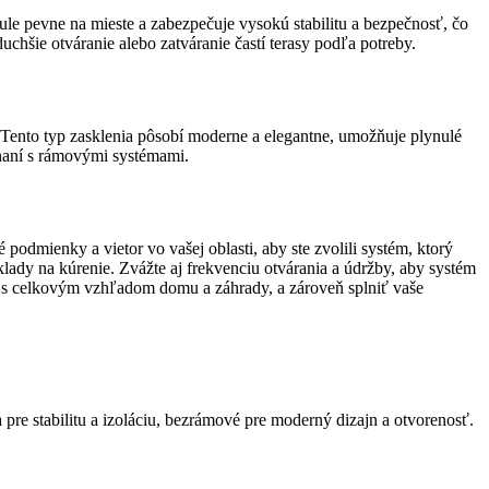
ule pevne na mieste a zabezpečuje vysokú stabilitu a bezpečnosť, čo
uchšie otváranie alebo zatváranie častí terasy podľa potreby.
Tento typ zasklenia pôsobí moderne a elegantne, umožňuje plynulé
vnaní s rámovými systémami.
 podmienky a vietor vo vašej oblasti, aby ste zvolili systém, ktorý
lady na kúrenie. Zvážte aj frekvenciu otvárania a údržby, aby systém
ť s celkovým vzhľadom domu a záhrady, a zároveň splniť vaše
pre stabilitu a izoláciu, bezrámové pre moderný dizajn a otvorenosť.