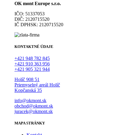
OK mont Europe s.r.o.
IČO: 51337053
DIČ: 2120715520
IČ DPHSK: 2120715520
KONTAKTNÉ ÚDAJE
+421 948 782 845
+421 910 363 956
+421 905 321 944
Holíč 908 51
Priemyselný areál Holíč
Kopčanská 35
info@okmont.sk
obchod@okmont.sk
juracek@okmont.sk
MAPA STRÁNKY
Kontakt