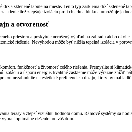
držia sklenené tabule na mieste. Tento typ zasklenia drží sklenené tab
asklenie tiež zlepšuje izoláciu proti chladu a hluku a umožňuje jednod
ajn a otvorenosť
ného priestoru a poskytuje nerušený výhľad na záhradu alebo okolie. 
ektonické riešenia. Nevýhodou môže byť nižšia tepelná izolácia v poro
komfort, funkčnosť a životnosť celého riešenia. Premyslite si klimatické
izoláciu a úsporu energie, kvalitné zasklenie môže výrazne znížiť nák
kon nezabudnite na estetické preferencie a dizajn, ktorý by mal ladi
vania terasy a zlepší vizuálnu hodnotu domu. Rámové systémy sa hodia 
vybrať optimálne riešenie pre váš dom.