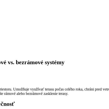
ové vs. bezrámové systémy
priestoru. Umožňuje využívať terasu počas celého roka, chráni pred ve
íte rámové alebo bezrámové zasklenie terasy.
ečnosť