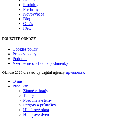
Produkty
Pre firmy
Kovovýroba
Blog
O nás
FAQ
DÔLEŽITÉ ODKAZY
Cookies policy
Privacy policy
Podpora
Všeobecné obchodné podmienky
created by digital agency
upvision.sk
Okmont
2020
O nás
Produkty
Zimné záhrady
Terasy
Posuvné systémy
Pergoly a prístrešky
Hliníkové okná
Hliníkové dvere