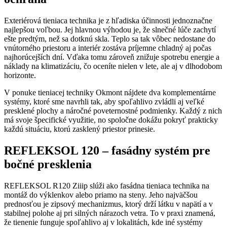
Exteriérová tieniaca technika je z hľadiska účinnosti jednoznačne
najlepšou voľbou. Jej hlavnou výhodou je, že slnečné lúče zachytí
ešte predtým, než sa dotknú skla. Teplo sa tak vôbec nedostane do
vnútorného priestoru a interiér zostáva príjemne chladný aj počas
najhorúcejších dní. Vďaka tomu zároveň znižuje spotrebu energie a
náklady na klimatizáciu, čo oceníte nielen v lete, ale aj v dlhodobom
horizonte.
V ponuke tieniacej techniky Okmont nájdete dva komplementárne
systémy, ktoré sme navrhli tak, aby spoľahlivo zvládli aj veľké
presklené plochy a náročné poveternostné podmienky. Každý z nich
má svoje špecifické využitie, no spoločne dokážu pokryť prakticky
každú situáciu, ktorú zasklený priestor prinesie.
REFLEKSOL 120 – fasádny systém pre
bočné presklenia
REFLEKSOL R120 Ziiip slúži ako fasádna tieniaca technika na
montáž do výklenkov alebo priamo na steny. Jeho najväčšou
prednosťou je zipsový mechanizmus, ktorý drží látku v napätí a v
stabilnej polohe aj pri silných nárazoch vetra. To v praxi znamená,
že tienenie funguje spoľahlivo aj v lokalitách, kde iné systémy