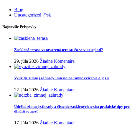
Blog
Uncategorized @sk
Najnovšie Príspevky
Zasklená terasa vs otvorená terasa: čo sa viac oplatí?
29. júla 2026
Žiadne Komentáre
Využitie zimnej záhrady: miesto na ranné cvičenie a jogu
22. júla 2026
Žiadne Komentáre
Údržba zimnej záhrady a čistenie zasklených terás: praktické tipy pre
dlhú životnosť
17. júla 2026
Žiadne Komentáre