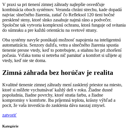
V praxi sa pri tienení zimnej záhrady najlepšie osvedčuje
kombinácia oboch systémov. Veranda chráni strechu, kade dopadá
najviac slnečného žiarenia, zatiaľ čo Refleksol 120 tieni bočné
presklené steny, ktoré slnko zasahuje najmä ráno a podvečer.
Spoločne tak vytvoria komplexnú ochranu, ktorá funguje od svitania
do súmraku a pre každú orientáciu na svetové strany.
Oba systémy navyše ponúkajú možnosť napojenia na inteligentnú
automatizáciu. Senzory dažďa, vetra a slnečného žiarenia spustia
tienenie presne vtedy, keď to potrebujete, a stiahnu ho pri zhoršení
počasia. Vďaka tomu si netreba nič pamätať a komfort si užijete aj
vtedy, keď nie ste doma.
Zimná záhrada bez horúčav je realita
Kvalitné tienenie zimnej záhrady mení zasklený priestor na miesto,
ktoré si môžete vychutnávať každý deň v roku. Žiadne dusné
popoludnia, žiadne povrchy, ktoré stratia farbu, a žiadne
kompromisy v komforte. Iba príjemná teplota, krásny výhľad a
pocit, že vaša investícia do zasklenia dáva naozaj zmysel.
zatvoriť
Kategórie