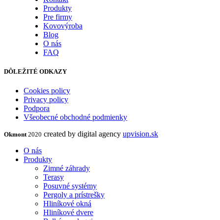
Produkty
Pre firmy
Kovovýroba
Blog
O nás
FAQ
DÔLEŽITÉ ODKAZY
Cookies policy
Privacy policy
Podpora
Všeobecné obchodné podmienky
created by digital agency
upvision.sk
Okmont
2020
O nás
Produkty
Zimné záhrady
Terasy
Posuvné systémy
Pergoly a prístrešky
Hliníkové okná
Hliníkové dvere