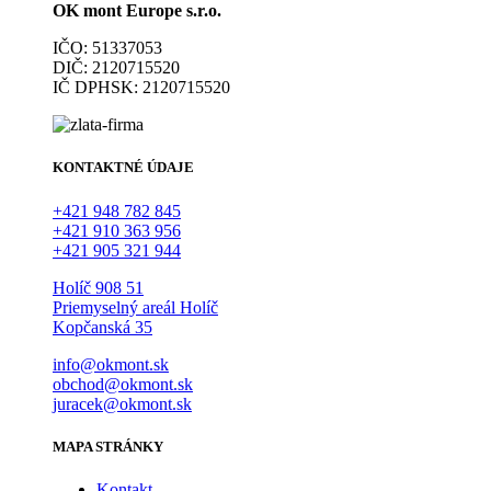
OK mont Europe s.r.o.
IČO: 51337053
DIČ: 2120715520
IČ DPHSK: 2120715520
KONTAKTNÉ ÚDAJE
+421 948 782 845
+421 910 363 956
+421 905 321 944
Holíč 908 51
Priemyselný areál Holíč
Kopčanská 35
info@okmont.sk
obchod@okmont.sk
juracek@okmont.sk
MAPA STRÁNKY
Kontakt