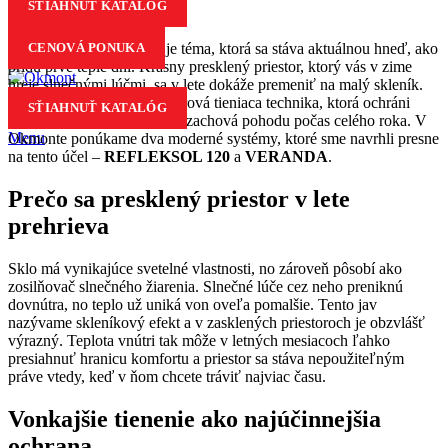
STIAHNUŤ KATALÓG
19
máj
CENOVÁ PONUKA
Tienenie zimnej záhrady je téma, ktorá sa stáva aktuálnou hneď, ako
prídu prvé teplé dni. Krásny presklený priestor, ktorý vás v zime
hreje slnečnými lúčmi, sa v lete dokáže premeniť na malý skleník.
Riešením je kvalitná exteriérová tieniaca technika, ktorá ochráni
SŤIAHNUŤ KATALÓG
interiér pred prehrievaním a zachová pohodu počas celého roka. V
Menu
Okmonte ponúkame dva moderné systémy, ktoré sme navrhli presne
na tento účel –
REFLEKSOL 120
a
VERANDA
.
Prečo sa presklený priestor v lete
prehrieva
Sklo má vynikajúce svetelné vlastnosti, no zároveň pôsobí ako
zosilňovač slnečného žiarenia. Slnečné lúče cez neho preniknú
dovnútra, no teplo už uniká von oveľa pomalšie. Tento jav
nazývame skleníkový efekt a v zasklených priestoroch je obzvlášť
výrazný. Teplota vnútri tak môže v letných mesiacoch ľahko
presiahnuť hranicu komfortu a priestor sa stáva nepoužiteľným
práve vtedy, keď v ňom chcete tráviť najviac času.
Vonkajšie tienenie ako najúčinnejšia
ochrana