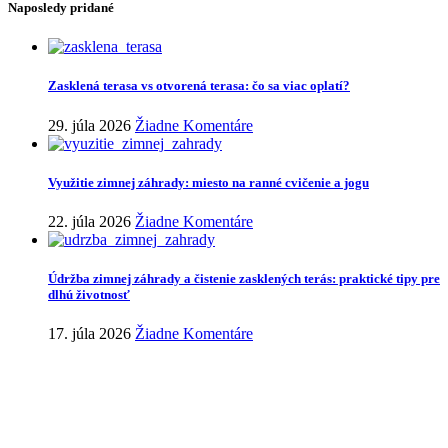
Naposledy pridané
Zasklená terasa vs otvorená terasa: čo sa viac oplatí?
29. júla 2026
Žiadne Komentáre
Využitie zimnej záhrady: miesto na ranné cvičenie a jogu
22. júla 2026
Žiadne Komentáre
Údržba zimnej záhrady a čistenie zasklených terás: praktické tipy pre
dlhú životnosť
17. júla 2026
Žiadne Komentáre