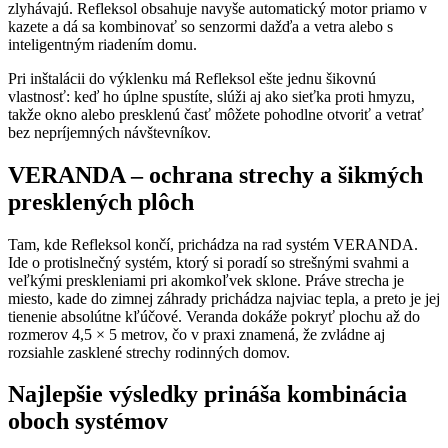
zlyhávajú. Refleksol obsahuje navyše automatický motor priamo v
kazete a dá sa kombinovať so senzormi dažďa a vetra alebo s
inteligentným riadením domu.
Pri inštalácii do výklenku má Refleksol ešte jednu šikovnú
vlastnosť: keď ho úplne spustíte, slúži aj ako sieťka proti hmyzu,
takže okno alebo presklenú časť môžete pohodlne otvoriť a vetrať
bez nepríjemných návštevníkov.
VERANDA – ochrana strechy a šikmých
presklených plôch
Tam, kde Refleksol končí, prichádza na rad systém VERANDA.
Ide o protislnečný systém, ktorý si poradí so strešnými svahmi a
veľkými preskleniami pri akomkoľvek sklone. Práve strecha je
miesto, kade do zimnej záhrady prichádza najviac tepla, a preto je jej
tienenie absolútne kľúčové. Veranda dokáže pokryť plochu až do
rozmerov 4,5 × 5 metrov, čo v praxi znamená, že zvládne aj
rozsiahle zasklené strechy rodinných domov.
Najlepšie výsledky prináša kombinácia
oboch systémov